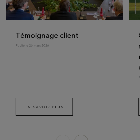
Témoignage client
Publié le 26 mars 2026
P
EN SAVOIR PLUS