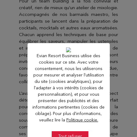
Pour un team building à la fois convivial et
créatif, rien de mieux qu’un atelier de mixologie.
Accompagnés de nos barmaids maestro, les
participants se lancent dans la préparation de
cocktails, mocktails et autres eaux aromatisées.
Chacun apprend les techniques de base pour
équilibrer les saveurs, manipuler les ustensiles
et inventer des boissons uniques. En plus de
préparer leurs créations, les collaborateurs sont
Evian Resort Business utilise des
invités à partager et à déguster leurs
cookies sur ce site. Avec votre
concoctions dans une ambiance détendue,
consentement, nous les utiliserons
favorisant ainsi l’échange informel entre
pour mesurer et analyser l'utilisation
collègues.
du site (cookies analytiques), pour
l'adapter à vos intérêts (cookies de
L’avantage pour votre équipe : Par son aspect
personnalisation), et pour vous
détendu et festif, l’atelier mixologie est parfait
présenter des publicités et des
pour briser la glace et encourager la
informations pertinentes (cookies de
convivialité. Chaque participant repart avec des
ciblage). Pour plus d'informations,
souvenirs savoureux et une meilleure
veuillez lire la
Politique cookie.
compréhension des goûts et préférences de
ses collègues, renforçant ainsi l’esprit d’équipe
Tout refuser