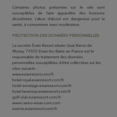
Certaines photos présentes sur le site sont
susceptibles de faire apparaître des boissons
alcoolisées. L’abus d’alcool est dangereux pour la
santé, à consommer avec modération.
PROTECTION DE
S DONNÉES PERSONNELLES
La société Évian Resort située Quai Baron de
Blonay, 74500 Evian-les-Bains en France est le
responsable de traitement des données
personnelles susceptibles d’être collectées sur les
sites suivants :
www.evianresort.com/fr
hotel-royal.evianresort.com/fr
hotel-ermitage.evianresort.com/fr
hotel-laverniaz.evianresort.com/fr
golf-club.evianresort.com/fr
www.casino-evian.com.com
events.evianresort.com/fr