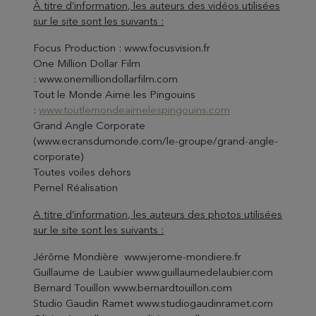
À titre d’information, les auteurs des vidéos utilisées
sur le site sont les suivants :
Focus Production : www.focusvision.fr
One Million Dollar Film
: www.onemilliondollarfilm.com
Tout le Monde Aime les Pingouins
:
www.toutlemondeaimelespingouins.com
Grand Angle Corporate
(www.ecransdumonde.com/le-groupe/grand-angle-
corporate)
Toutes voiles dehors
Pernel Réalisation
A titre d’information, les auteurs des photos utilisées
sur le site sont les suivants :
Jérôme Mondière www.jerome-mondiere.fr
Guillaume de Laubier www.guillaumedelaubier.com
Bernard Touillon www.bernardtouillon.com
Studio Gaudin Ramet www.studiogaudinramet.com