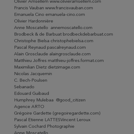
Olivier Amsellem www.olivieramsellem.com
Francis Vauban www.francisvauban.com
Emanuela Cino emanuela-cino.com
Olivier Hardonnière
Anne Moscatello annemoscatello.com
Brodbeck & de Barbuat brodbeckdebarbuat.com
Christophe Bielsa christophebielsa.com
Pascal Reynaud pascalreynaud.com
Alain Grosclaude alaingrosclaude.com
Matthieu Joffres matthieu-joffres.format.com
Maximilian Dietz dietzimage.com
Nicolas Jacquemin
C. Bech-Poulsen
Sebanado
Edouard Guibaud
Humphrey Mulebaa @good_citizen
Agence ARTO
Grégoire Gardette (gregoiregardette.com)
Pascal Etienne LATTESVincent Leroux
Sylvain Cochard Photographie
Anne Moscatello