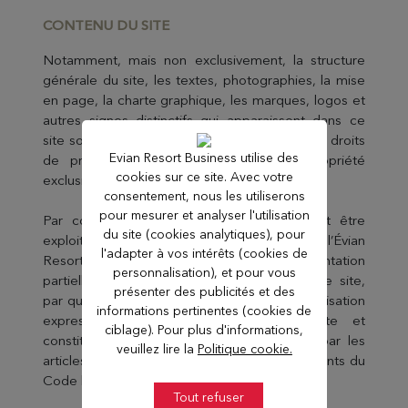
CONTEN
U DU SITE
Notamment, mais non exclusivement, la structure
générale du site, les textes, photographies, la mise
en page, la charte graphique, les marques, logos et
autres signes distinctifs qui apparaissent dans ce
site sont susceptibles d’être protégés par les droits
Evian Resort Business utilise des
de propriété intellectuelle et sont la propriété
cookies sur ce site. Avec votre
exclusive de l’Évian Resort.
consentement, nous les utiliserons
pour mesurer et analyser l'utilisation
Par conséquent, ces éléments ne peuvent être
du site (cookies analytiques), pour
exploités qu’avec l’autorisation préalable de l’Évian
l'adapter à vos intérêts (cookies de
Resort. Toute reproduction et représentation
personnalisation), et pour vous
partielle ou totale d’éléments figurant sur ce site,
présenter des publicités et des
par quelque procédé que ce soit, sans l’autorisation
informations pertinentes (cookies de
expresse de l’Évian Resort, est interdite et
ciblage). Pour plus d'informations,
constituerait une contrefaçon sanctionnée par les
veuillez lire la
Politique cookie.
articles L.335-2 et suivants et L.713-2 et suivants du
Code la Propriété Intellectuelle.
Tout refuser