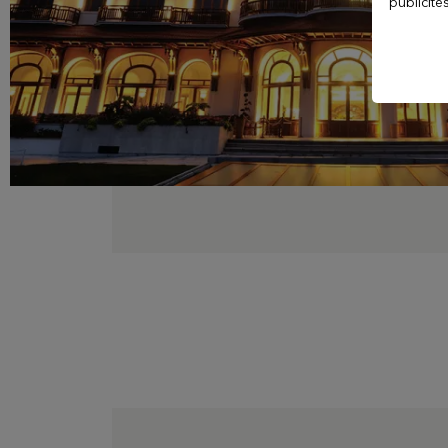
publicité
Evian Resort Golf
Club
Le Casino
Les Thermes evian®
Les Mélèzes
The Amundi Evian
Championship