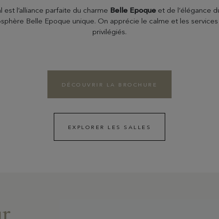
l est l’alliance parfaite du charme
Belle Epoque
et de l’élégance 
phère Belle Epoque unique. On apprécie le calme et les services 5
privilégiés.
DÉCOUVRIR LA BROCHURE
EXPLORER LES SALLES
ur