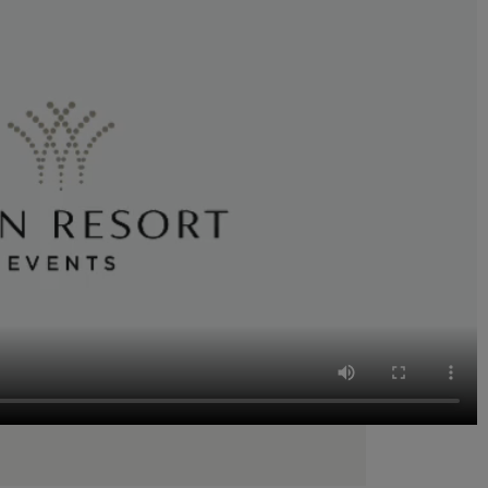
adeaux
nalisez votre
vos envies