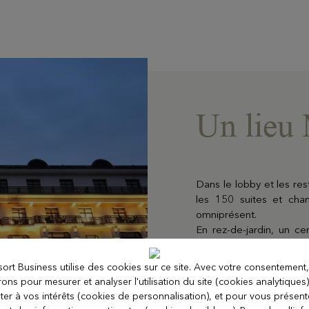
Un lieu
Dans le lobby et les res
les 150 suites et cham
omniprésent.
En rez-de-jardin, un c
des salles baignées de 
des conférences et des
sort Business utilise des cookies sur ce site. Avec votre consentement,
comme ce fut le cas en
erons pour mesurer et analyser l'utilisation du site (cookies analytiques
Au 6ème étage, sept lux
ter à vos intérêts (cookies de personnalisation), et pour vous présen
Lac et les Alpes, sont