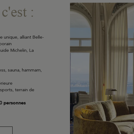
c'est :
e unique, alliant Belle-
porain
uide Michelin, La
tness, sauna, hammam,
EN SAVOIR PLUS
érieure
isports, terrain de
00 personnes