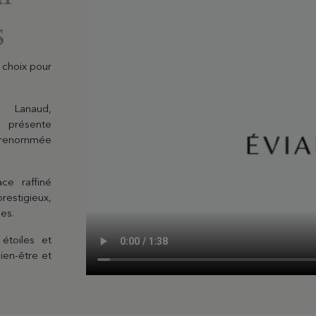
s
 choix pour
EN SAVOIR PLUS
l Lanaud,
 présente
Coffrets C
de renommée
Choisissez et person
coffret avec toutes 
ce raffiné
estigieux,
es.
étoiles et
bien-être et