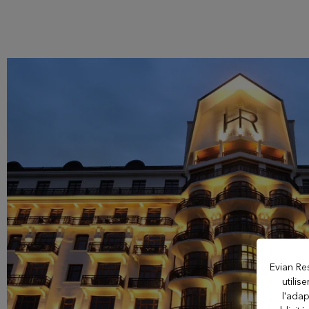
NOS ÉTABLISSEMENTS
Evian Resort
Hôtel Royal
Hôtel Ermitage
Hôtel La Verniaz
Evian Re
Hôtel Le Manoir
utilis
l'adap