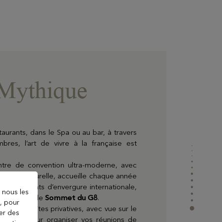
 Mythique
taurants, dans le Spa ou au bar, à travers
bres, l’art de vivre à la française est
entre de convention ultra-moderne, avec
lumière naturelle, accueille chaque année
 événements d’envergure internationale,
 nous les
 2003 avec le
Sommet du G8
.
), pour
ueuses suites privatives, avec vue sur le
ter des
 idéales pour organiser vos réunions de