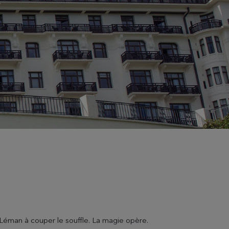
*
c Léman à couper le souffle. La magie opère.