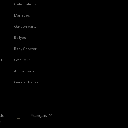
Célébrations
Mariages
Garden party
Rallyes
Baby Shower
it
Golf Tour
Anniversaire
Gender Reveal
de
Français
s