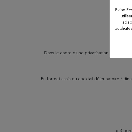
Evian Re
Hôtel Le Manoir
utilis
l'adap
publicité
Evian Resort Golf
Club
Dans le cadre d’une privatisation, affichez 
Le Casino
En format assis ou cocktail déjeunatoire / dîna
Les Thermes evian®
Les Mélèzes
The Amundi Evian
o 3 born