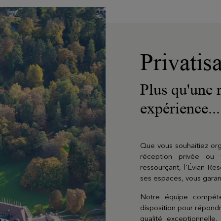
Privatis
Plus qu'une 
expérience..
Que vous souhaitiez or
EN SAVOIR PLUS
réception privée ou 
ressourçant, l'Évian Res
ses espaces, vous garant
Notre équipe compéte
Coffrets C
disposition pour répondr
qualité exceptionnelle.
Choisissez et person