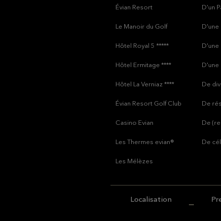
Évian Resort
D'un P
Le Manoir du Golf
D'une 
Hôtel Royal 5 *****
D'une 
Hôtel Ermitage ****
D'une
Hôtel La Verniaz ****
De di
Évian Resort Golf Club
De rés
Casino Evian
De (re
Les Thermes evian®
De cél
Les Mélèzes
Localisation
Pr