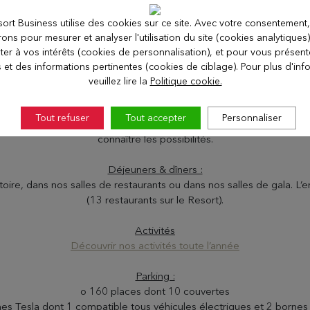
Plénière à la Grange au Lac :
sort Business utilise des cookies sur ce site. Avec votre consentement,
Capacité de 500 sièges
erons pour mesurer et analyser l'utilisation du site (cookies analytiques
ter à vos intérêts (cookies de personnalisation), et pour vous présen
Salles de sous-commissions :
s et des informations pertinentes (cookies de ciblage). Pour plus d'inf
2 centres de conférence, 21 salles de 25m² à 298m².
veuillez lire la
Politique cookie.
Personnalisation :
Tout refuser
Tout accepter
Personnaliser
les couleurs de votre événement dans nos établissements, selon vos
connaître les possibilités.
Déjeuners & dîners :
toire, dans nos salles de restaurants ou dans nos salles de gala. L
(13 restaurants sur le Resort).
Activités
Découvrir nos activités toute l’année
Parking :
o 160 places dont 10 couvertes
es Tesla dont 1 compatible tous véhicules électriques et 2 borne