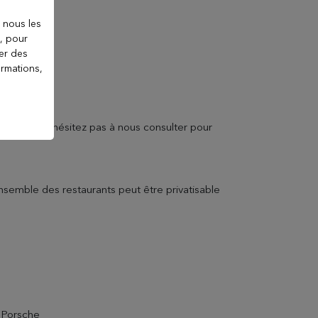
 nous les
), pour
ter des
ormations,
 besoins, n’hésitez pas à nous consulter pour
’ensemble des restaurants peut être privatisable
s Porsche