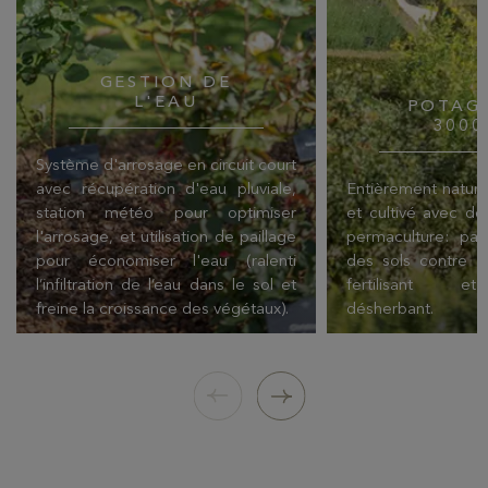
GESTION DE
L'EAU
POTAG
3000
Système d'arrosage en circuit court
avec récupération d'eau pluviale,
Entièrement naturel
station météo pour optimiser
et cultivé avec d
l'arrosage, et utilisation de paillage
permaculture: pail
pour économiser l'eau (ralenti
des sols contre le 
l’infiltration de l’eau dans le sol et
fertilisant et
freine la croissance des végétaux).
désherbant.