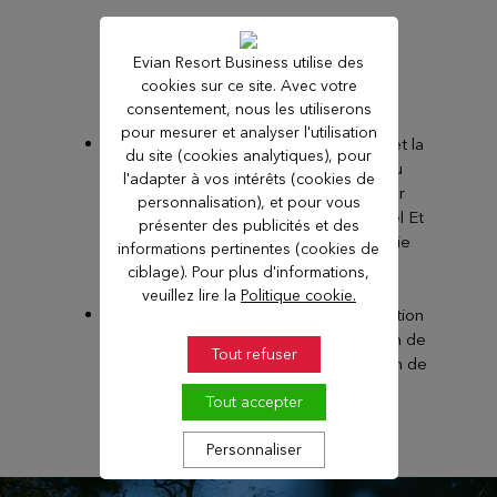
Evian Resort Business utilise des
cookies sur ce site. Avec votre
Energie
consentement, nous les utiliserons
pour mesurer et analyser l'utilisation
Réseau de chauffage bois : les hôtels et la
du site (cookies analytiques), pour
salle de spectacle sont raccordés au
l'adapter à vos intérêts (cookies de
réseau urbain de chauffage bois pour
personnalisation), et pour vous
réduire la consommation de gaz naturel Et
présenter des publicités et des
réduire notre consommation d’énergie
informations pertinentes (cookies de
fossile très émetteur de CO2.
ciblage). Pour plus d'informations,
veuillez lire la
Politique cookie.
Rénovations énergétiques : modernisation
des bâtiments avec isolation, régulation de
Tout refuser
chauffage et climatisation, et installation de
LED et détecteurs de présence.
Tout accepter
Personnaliser