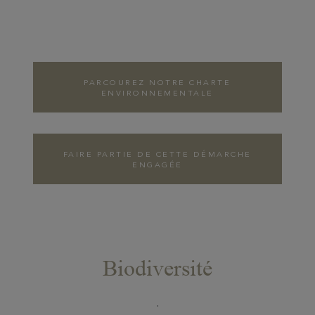
PARCOUREZ NOTRE CHARTE
ENVIRONNEMENTALE
FAIRE PARTIE DE CETTE DÉMARCHE
ENGAGÉE
Biodiversité
COLLABORATION
AVEC LA LIGUE
DE PROTECTION
.
DES OISEAUX