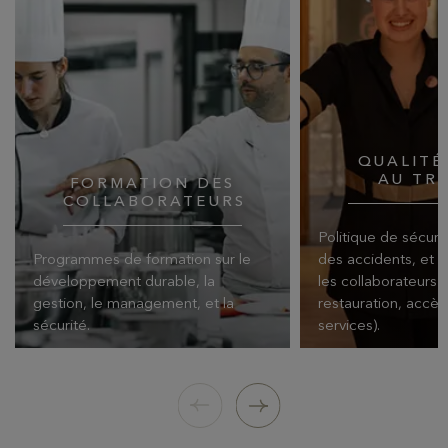
QUALITÉ
AU TR
FORMATION DES
COLLABORATEURS
Politique de sécuri
Programmes de formation sur le
des accidents, et 
développement durable, la
les collaborateurs 
gestion, le management, et la
restauration, accès
sécurité.
services).