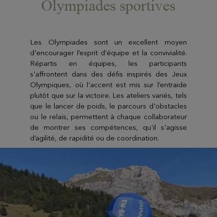
Olympiades sportives
Les Olympiades sont un excellent moyen
d'encourager l’esprit d’équipe et la convivialité.
Répartis en équipes, les participants
s'affrontent dans des défis inspirés des Jeux
Olympiques, où l'accent est mis sur l’entraide
plutôt que sur la victoire. Les ateliers variés, tels
que le lancer de poids, le parcours d'obstacles
ou le relais, permettent à chaque collaborateur
de montrer ses compétences, qu'il s'agisse
d’agilité, de rapidité ou de coordination.
L’avantage pour votre équipe : En participant
aux Olympiades, les membres de votre équipe
apprendront à valoriser les qualités et talents.
Cela renforce non seulement la cohésion, mais
aussi la communication. Les épreuves variées
favorisent l'entraide, créant un environnement