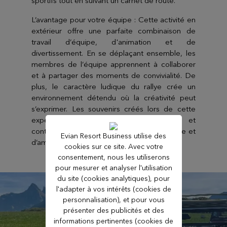
sportifs tout en suivant un carnet de route.
L’avantage pour votre équipe : Cette activité en
extérieur offre une parfaite combinaison de
travail d’équipe, d'animation et de
divertissement. En se déplaçant ensemble, les
membres de l’équipe apprennent à collaborer
et à partager des moments de convivialité. De
plus, le caractère ludique du rallye crée un
environnement détendu où la créativité peut
s’exprimer. Les souvenirs créés lors de cette
expérience renforceront les liens et
contribueront à créer un climat de confiance et
Evian Resort Business utilise des
d’amitié.
cookies sur ce site. Avec votre
consentement, nous les utiliserons
pour mesurer et analyser l'utilisation
du site (cookies analytiques), pour
l'adapter à vos intérêts (cookies de
personnalisation), et pour vous
présenter des publicités et des
informations pertinentes (cookies de