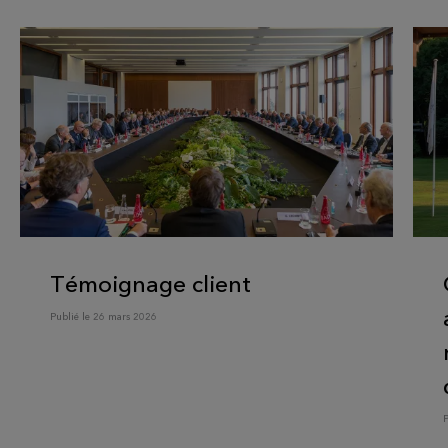
Témoignage client
Publié le 26 mars 2026
P